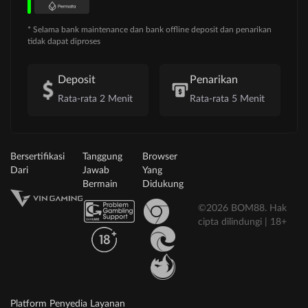
* Selama bank maintenance dan bank offline deposit dan penarikan
tidak dapat diproses
Deposit
Penarikan
Rata-rata 2 Menit
Rata-rata 5 Menit
Bersertifikasi
Tanggung
Browser
Dari
Jawab
Yang
Bermain
Didukung
©2026 BOM88. Hak
cipta dilindungi | 18+
Platform Penyedia Layanan