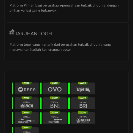
Platform Pilihan bagi perusahaan-perusahaan terbaik di dunia, dengan
pilihan variasi game terbanyak
TARUHAN TOGEL
Platform togel yang menarik dari perusahan terbaik di dunia yang
menawarkan hadiah kemenangan besar