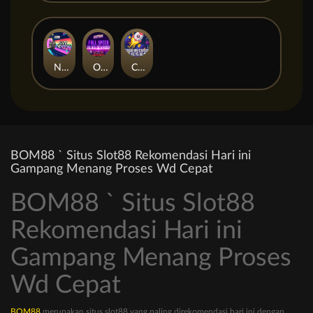
Nyan Cat
Out Run
Cash Or Crash
BOM88 ` Situs Slot88 Rekomendasi Hari ini
Gampang Menang Proses Wd Cepat
BOM88 ` Situs Slot88
Rekomendasi Hari ini
Gampang Menang Proses
Wd Cepat
BOM88
merupakan situs slot88 yang paling direkomendasi hari ini dengan