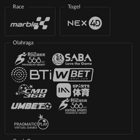
Race
Togel
Olahraga