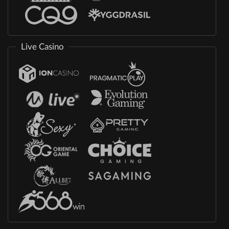
Live Casino