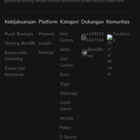
gampang menang dengan layanan profesional proses wd pun cepat kelar.
Kebijaksanaan
Platform
Kategori
Dukungan
Komunitas
Pusat Bantuan
Promosi
Hot
+628514
Faceboo
Games
8147564
k
Tentang Bom88
Loyalty
Slots
Bom88r
Responsible
Referral
eal
Gambling
Live
Casino
Syarat dan
Ketentuan
Race
Togel
Olahraga
Crash
Game
Arcade
Poker
E-Sports