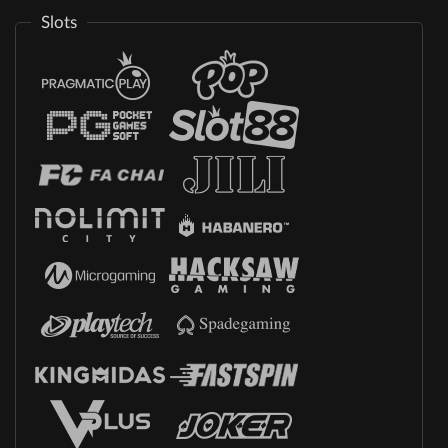
Slots