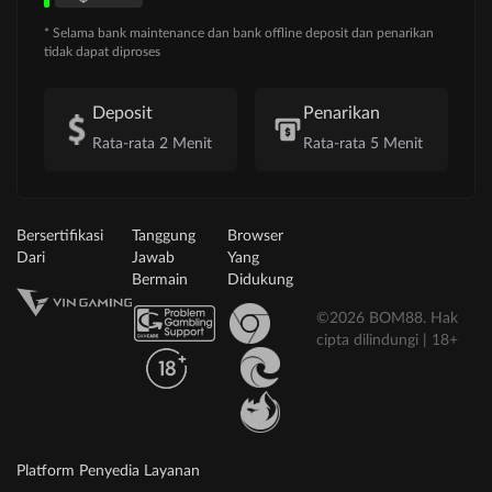
* Selama bank maintenance dan bank offline deposit dan penarikan
tidak dapat diproses
Deposit
Penarikan
Rata-rata 2 Menit
Rata-rata 5 Menit
Bersertifikasi
Tanggung
Browser
Dari
Jawab
Yang
Bermain
Didukung
©2026 BOM88. Hak
cipta dilindungi | 18+
Platform Penyedia Layanan